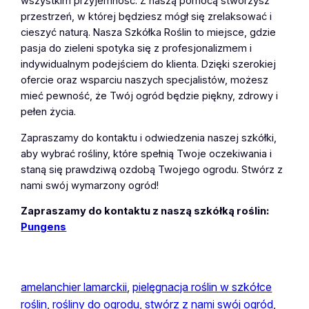
wszystkim przyjemność. Z naszą pomocą stworzysz
przestrzeń, w której będziesz mógł się zrelaksować i
cieszyć naturą. Nasza Szkółka Roślin to miejsce, gdzie
pasja do zieleni spotyka się z profesjonalizmem i
indywidualnym podejściem do klienta. Dzięki szerokiej
ofercie oraz wsparciu naszych specjalistów, możesz
mieć pewność, że Twój ogród będzie piękny, zdrowy i
pełen życia.
Zapraszamy do kontaktu i odwiedzenia naszej szkółki,
aby wybrać rośliny, które spełnią Twoje oczekiwania i
staną się prawdziwą ozdobą Twojego ogrodu. Stwórz z
nami swój wymarzony ogród!
Zapraszamy do kontaktu z naszą szkółką roślin:
Pungens
amelanchier lamarckii
, 
pielęgnacja roślin w szkółce
roślin
, 
rośliny do ogrodu
, 
stwórz z nami swój ogród
, 