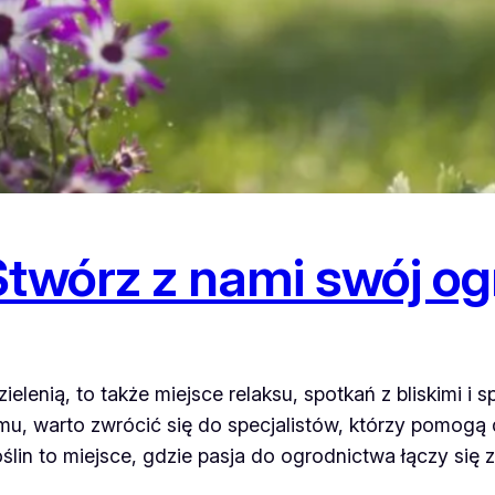
Stwórz z nami swój o
elenią, to także miejsce relaksu, spotkań z bliskimi i s
u, warto zwrócić się do specjalistów, którzy pomogą d
ślin to miejsce, gdzie pasja do ogrodnictwa łączy się 