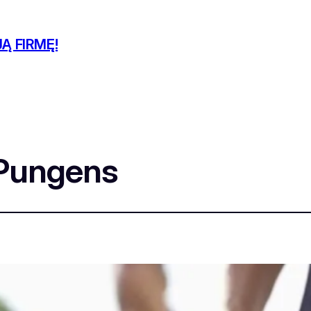
Ą FIRMĘ!
 Pungens