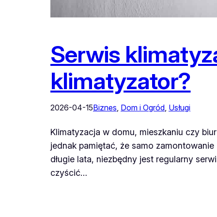
Serwis klimatyza
klimatyzator?
2026-04-15
Biznes
, 
Dom i Ogród
, 
Usługi
Klimatyzacja w domu, mieszkaniu czy biur
jednak pamiętać, że samo zamontowanie ur
długie lata, niezbędny jest regularny serw
czyścić…