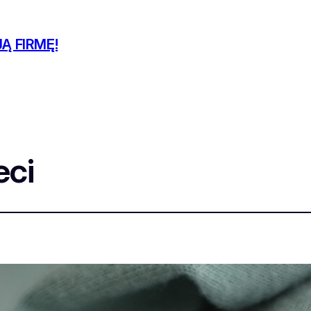
Ą FIRMĘ!
eci