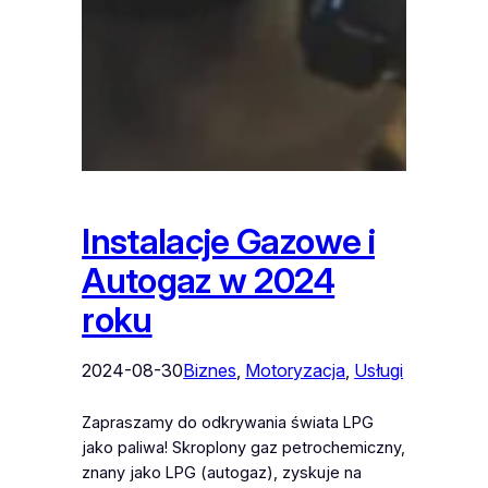
Instalacje Gazowe i
Autogaz w 2024
roku
2024-08-30
Biznes
, 
Motoryzacja
, 
Usługi
Zapraszamy do odkrywania świata LPG
jako paliwa! Skroplony gaz petrochemiczny,
znany jako LPG (autogaz), zyskuje na